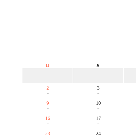
日
月
2
3
－
－
9
10
－
－
16
17
－
－
23
24