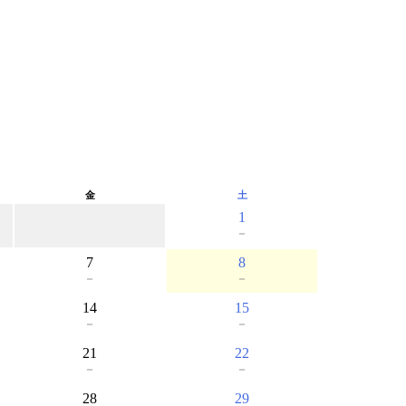
金
土
1
－
7
8
－
－
14
15
－
－
21
22
－
－
28
29